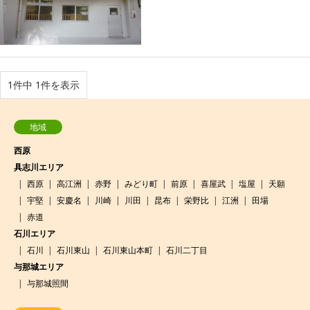
1件中 1件を表示
地域
西原
具志川エリア
西原
高江洲
赤野
みどり町
前原
喜屋武
塩屋
天願
宇堅
安慶名
川崎
川田
昆布
栄野比
江洲
田場
赤道
石川エリア
石川
石川東山
石川東山本町
石川二丁目
与那城エリア
与那城照間